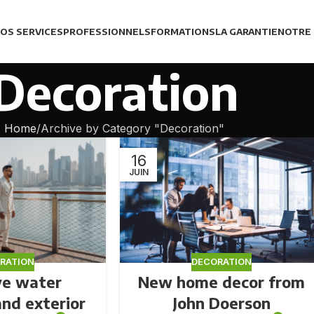
OS SERVICES
PROFESSIONNELS
FORMATIONS
LA GARANTIE
NOTRE
Decoration
Home
Archive by Category "Decoration"
16
JUIN
RATION
DECORATION
ve water
New home decor from
and exterior
John Doerson