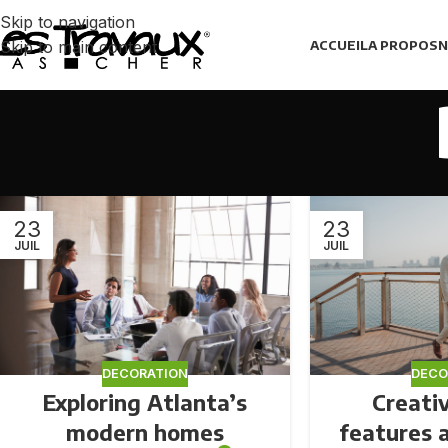
Skip to navigation
Skip to main content
ACCUEIL
A PROPOS
N
23
23
JUIL
JUIL
DECORATION
DECO
Exploring Atlanta’s
Creati
modern homes
features 